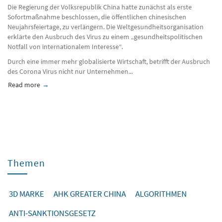
Die Regierung der Volksrepublik China hatte zunächst als erste
Sofortmaßnahme beschlossen, die öffentlichen chinesischen
Neujahrsfeiertage, zu verlängern. Die Weltgesundheitsorganisation
erklärte den Ausbruch des Virus zu einem „gesundheitspolitischen
Notfall von internationalem Interesse“.
Durch eine immer mehr globalisierte Wirtschaft, betrifft der Ausbruch
des Corona Virus nicht nur Unternehmen...
Read more
about Der Corona Virus und die Auswirkungen auf Unternehm
Themen
3D MARKE
AHK GREATER CHINA
ALGORITHMEN
ANTI-SANKTIONSGESETZ