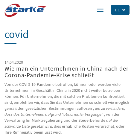
Skip
to
DE
Toggle
main
navigation
content
covid
14.04.2020
Wie man ein Unternehmen in China nach der
Corona-Pandemie-Krise schließt
Von der COVID-19-Pandemie betroffen, können oder werden viele
Unternehmen ihr Geschäft in China in 2020 nicht weiter betreiben
können. Für Unternehmen, die mit solchen Problemen konfrontiert
sind, empfehlen wir, dass Sie das Unternehmen so schnell wie möglich
gemäß den gesetzlichen Bestimmungen auflösen ,
um zu verhindern,
dass das Unternehmen aufgrund "abnormaler Vorgänge"
, von der
Verwaltung für Marktregulierung und der Steuerbehörde
auf die
schwarze Liste gesetzt wird,
dies erhabliche Kosten verurschat, oder
Ihre Ruf negativ beeinlusst wird.