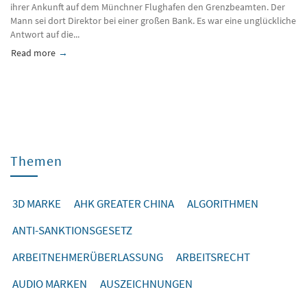
ihrer Ankunft auf dem Münchner Flughafen den Grenzbeamten. Der
Mann sei dort Direktor bei einer großen Bank. Es war eine unglückliche
Antwort auf die...
Read more
about Die Welt vom 30.04.2015; Interview mit Daniel Albrecht
Themen
3D MARKE
AHK GREATER CHINA
ALGORITHMEN
ANTI-SANKTIONSGESETZ
ARBEITNEHMERÜBERLASSUNG
ARBEITSRECHT
AUDIO MARKEN
AUSZEICHNUNGEN