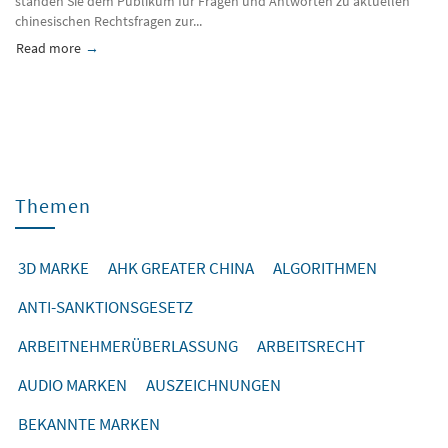
standen Sie dem Publikum für Fragen und Antworten zu aktuellen
chinesischen Rechtsfragen zur...
Read more
about Vortrag von Starke beim Besuch des Österreichischem Vi
Themen
3D MARKE
AHK GREATER CHINA
ALGORITHMEN
ANTI-SANKTIONSGESETZ
ARBEITNEHMERÜBERLASSUNG
ARBEITSRECHT
AUDIO MARKEN
AUSZEICHNUNGEN
BEKANNTE MARKEN