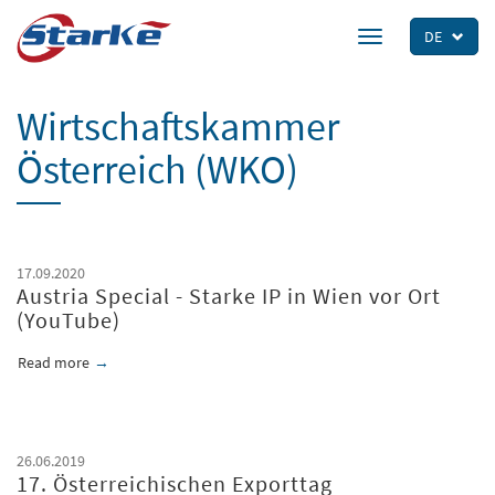
Skip
to
DE
Toggle
main
navigation
content
Wirtschaftskammer
Österreich (WKO)
17.09.2020
Austria Special - Starke IP in Wien vor Ort
(YouTube)
Read more
about Austria Special - Starke IP in Wien vor Ort (YouTube)
26.06.2019
17. Österreichischen Exporttag