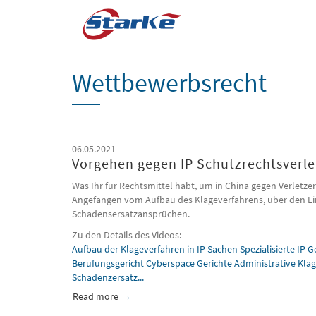
Skip
to
main
content
Wettbewerbsrecht
06.05.2021
Vorgehen gegen IP Schutzrechtsverle
Was Ihr für Rechtsmittel habt, um in China gegen Verletze
Angefangen vom Aufbau des Klageverfahrens, über den Ei
Schadensersatzansprüchen.
Zu den Details des Videos:
Aufbau der Klageverfahren in IP Sachen Spezialisierte IP G
Berufungsgericht Cyberspace Gerichte Administrative Kl
Schadenzersatz...
Read more
about Vorgehen gegen IP Schutzrechtsverletzer