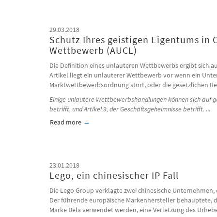
29.03.2018
Schutz Ihres geistigen Eigentums in 
Wettbewerb (AUCL)
Die Definition eines unlauteren Wettbewerbs ergibt sic
Artikel liegt ein unlauterer Wettbewerb vor wenn ein Unt
Marktwettbewerbsordnung stört, oder die gesetzlichen Re
Einige unlautere Wettbewerbshandlungen können sich auf ge
betrifft, und Artikel 9, der Geschäftsgeheimnisse betrifft.
...
Read more
about Schutz Ihres geistigen Eigentums in Chi
23.01.2018
Lego, ein chinesischer IP Fall
Die Lego Group verklagte zwei chinesische Unternehmen, di
Der führende europäische Markenhersteller behauptete, 
Marke Bela verwendet werden, eine Verletzung des Urheb