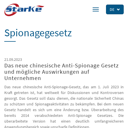
Skip
to
DE
Toggle
main
navigation
content
Spionagegesetz
21.09.2023
Das neue chinesische Anti-Spionage Gesetz
und mögliche Auswirkungen auf
Unternehmen
Das neue chinesische Anti-Spionage-Gesetz, das am 1. Juli 2023 in
Kraft getreten ist, hat weltweit für Diskussionen und Kontroversen
gesorgt. Das Gesetz soll dazu dienen, die nationale Sicherheit Chinas
zu schützen und Spionageaktivitäten zu bekämpfen. Bei dem neuen
Gesetz handelt es sich um eine Änderung bzw. Überarbeitung des
bereits 2014 verabschiedeten Anti-Spionage Gesetzes. Die
überarbeitete Version hat einen deutlich umfangreicheren
Anwendungsbereich sowie unscharfe Definitionen.