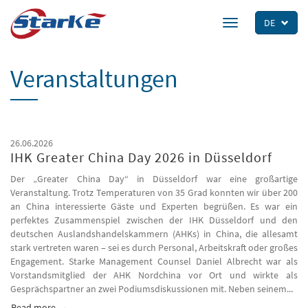
Skip
to
DE
Toggle
main
navigation
content
Veranstaltungen
26.06.2026
IHK Greater China Day 2026 in Düsseldorf
Der „Greater China Day“ in Düsseldorf war eine großartige
Veranstaltung. Trotz Temperaturen von 35 Grad konnten wir über 200
an China interessierte Gäste und Experten begrüßen. Es war ein
perfektes Zusammenspiel zwischen der IHK Düsseldorf und den
deutschen Auslandshandelskammern (AHKs) in China, die allesamt
stark vertreten waren – sei es durch Personal, Arbeitskraft oder großes
Engagement. Starke Management Counsel Daniel Albrecht war als
Vorstandsmitglied der AHK Nordchina vor Ort und wirkte als
Gesprächspartner an zwei Podiumsdiskussionen mit. Neben seinem...
Read more
about IHK Greater China Day 2026 in Düsseldorf