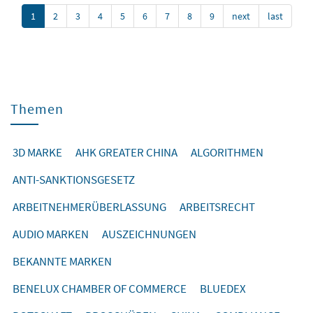
1
2
3
4
5
6
7
8
9
next
last
Themen
3D MARKE
AHK GREATER CHINA
ALGORITHMEN
ANTI-SANKTIONSGESETZ
ARBEITNEHMERÜBERLASSUNG
ARBEITSRECHT
AUDIO MARKEN
AUSZEICHNUNGEN
BEKANNTE MARKEN
BENELUX CHAMBER OF COMMERCE
BLUEDEX