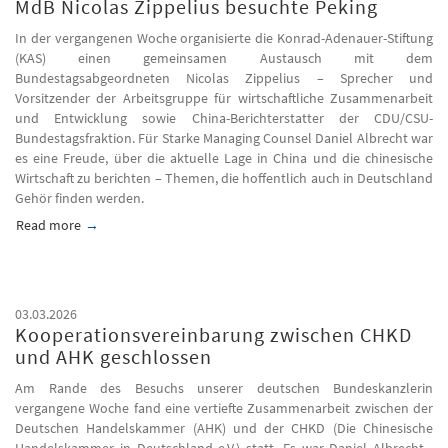
MdB Nicolas Zippelius besuchte Peking
In der vergangenen Woche organisierte die Konrad-Adenauer-Stiftung
(KAS) einen gemeinsamen Austausch mit dem
Bundestagsabgeordneten Nicolas Zippelius – Sprecher und
Vorsitzender der Arbeitsgruppe für wirtschaftliche Zusammenarbeit
und Entwicklung sowie China-Berichterstatter der CDU/CSU-
Bundestagsfraktion. Für Starke Managing Counsel Daniel Albrecht war
es eine Freude, über die aktuelle Lage in China und die chinesische
Wirtschaft zu berichten – Themen, die hoffentlich auch in Deutschland
Gehör finden werden.
Read more
about MdB Nicolas Zippelius besuchte Peking
03.03.2026
Kooperationsvereinbarung zwischen CHKD
und AHK geschlossen
Am Rande des Besuchs unserer deutschen Bundeskanzlerin
vergangene Woche fand eine vertiefte Zusammenarbeit zwischen der
Deutschen Handelskammer (AHK) und der CHKD (Die Chinesische
Handelskammer in Deutschland e.V.) statt. Es war Daniel Albrecht ,