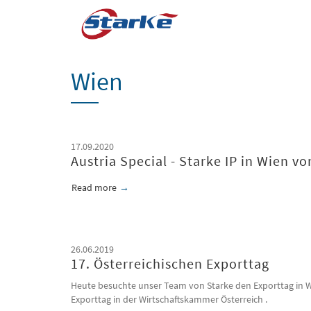
Skip
to
main
content
Wien
17.09.2020
Austria Special - Starke IP in Wien v
Read more
about Austria Special - Starke IP in Wien vor Or
26.06.2019
17. Österreichischen Exporttag
Heute besuchte unser Team von Starke den Exporttag in 
Exporttag in der Wirtschaftskammer Österreich .