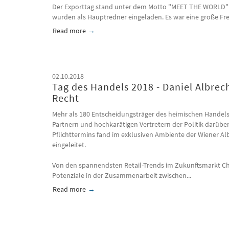
Der Exporttag stand unter dem Motto "MEET THE WORLD" un
wurden als Hauptredner eingeladen. Es war eine große F
Read more
about 17. Österreichischen Exporttag
02.10.2018
Tag des Handels 2018 - Daniel Albre
Recht
Mehr als 180 Entscheidungsträger des heimischen Handel
Partnern und hochkarätigen Vertretern der Politik darüber,
Pflichttermins fand im exklusiven Ambiente der Wiener A
eingeleitet.
Von den spannendsten Retail-Trends im Zukunftsmarkt Ch
Potenziale in der Zusammenarbeit zwischen...
Read more
about Tag des Handels 2018 - Daniel Albrecht