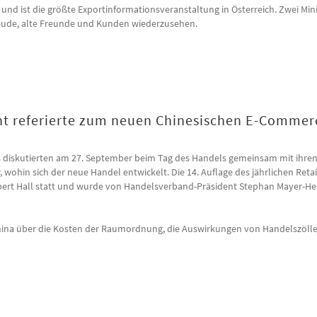
d ist die größte Exportinformationsveranstaltung in Österreich. Zwei Mini
reude, alte Freunde und Kunden wiederzusehen.
cht referierte zum neuen Chinesischen E-Commer
s diskutierten am 27. September beim Tag des Handels gemeinsam mit ihre
 wohin sich der neue Handel entwickelt. Die 14. Auflage des jährlichen Retai
lbert Hall statt und wurde von Handelsverband-Präsident Stephan Mayer-He
ina über die Kosten der Raumordnung, die Auswirkungen von Handelszölle
 referierte zum neuen Chinesischen E-Commerce Recht