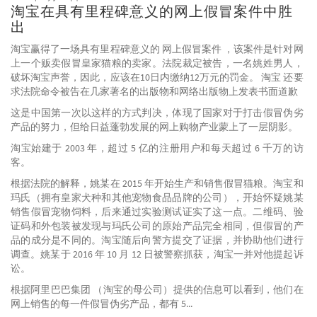
淘宝在具有里程碑意义的网上假冒案件中胜
出
淘宝赢得了一场具有里程碑意义的 网上假冒案件 ，该案件是针对网
上一个贩卖假冒皇家猫粮的卖家。法院裁定被告，一名姚姓男人，
破坏淘宝声誉，因此，应该在10日内缴纳12万元的罚金。 淘宝 还要
求法院命令被告在几家著名的出版物和网络出版物上发表书面道歉
这是中国第一次以这样的方式判决，体现了国家对于打击假冒伪劣
产品的努力，但给日益蓬勃发展的网上购物产业蒙上了一层阴影。
淘宝始建于 2003 年，超过 5 亿的注册用户和每天超过 6 千万的访
客。
根据法院的解释，姚某在 2015 年开始生产和销售假冒猫粮。淘宝和
玛氏（拥有皇家犬种和其他宠物食品品牌的公司），开始怀疑姚某
销售假冒宠物饲料，后来通过实验测试证实了这一点。二维码、验
证码和外包装被发现与玛氏公司的原始产品完全相同，但假冒的产
品的成分是不同的。淘宝随后向警方提交了证据，并协助他们进行
调查。姚某于 2016 年 10 月 12 日被警察抓获，淘宝一并对他提起诉
讼。
根据阿里巴巴集团 （淘宝的母公司）提供的信息可以看到，他们在
网上销售的每一件假冒伪劣产品，都有 5...