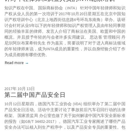
知识产权在中国。 国际商标协会（INTA） 针对中国年轻律师和知识
产权从业人员的第一次培训于2017年10月20日星期五在北京中国知
识产权培训中心（北京上地西街信息路6号环岛东南角）举办。该研
讨会针对从业5年以下的年轻律师和知识产权管理人及由年轻同事陪
同的经验丰富的律师。发言人介绍了商标法在美国、欧盟和中国的
概况。并且授予年轻的与会者许多实用建议。 思达客 管理顾问 丹
尼尔阿尔布莱希特先生 作为嘉宾，简要说明了对于进入商标法领域
的年轻律师来说，成为INTA成员的重要性，并以自身经验介绍了作
为成员都拥有哪些优势。
Read more
about 针对年轻律师和从业人员的INTA北京培训
2017年 10月 13日
第二届中国产品安全日
10月12日星期四，德国汽车工业协会 (VDA) 组织举办了第二届中国
产品安全日活动。活动中主要讨论了事故前后汽车召回行动的法律
框架。 国家质监局 办公室也做了关于如何解读中国汽车安全新标准
的报告（如GB/T 34402-2017）。德国汽车工业专家阐述了哪些产品
安全办法可以植入到生产程序中，以及产品安全专员的重要性。包