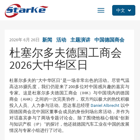
Skip
to
中文
Toggle
main
navigation
content
新闻
活动
主题演讲
中国德国商会
2026年 6月 26日
杜塞尔多夫德国工商会
2026大中华区日
杜塞尔多夫的“大中华区日”是一场非常出色的活动。尽管气温
高达35摄氏度，我们仍迎来了200多位对中国感兴趣的嘉宾与
专家。这是杜塞尔多夫德国工商会（IHK）与中国境内的德国
商会（AHK）之间的一次完美协作， 双方均以极大的热忱积极
投入人员、人力参与活动。思达客总经理
Daniel Albrecht
以中
国德国商会北中国区董事会成员的身份到场出席活动，并作为
对话嘉宾参与了两场专题讨论会。除了围绕他核心领域“创新
与知识产权（IP）”的探讨，他还就德国汽车工业在中国的发展
情况与专家小组进行了讨论。