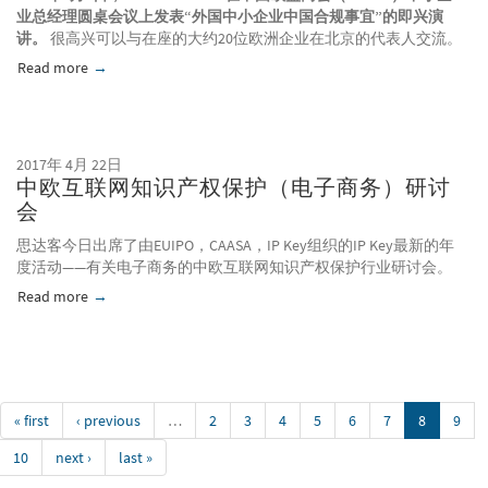
业总经理圆桌会议上发表“外国中小企业中国合规事宜”的即兴演
讲。
很高兴可以与在座的大约20位欧洲企业在北京的代表人交流。
Read more
about 中小企业在华合规事宜：中国欧盟商会中小企业总
2017年 4月 22日
中欧互联网知识产权保护（电子商务）研讨
会
思达客今日出席了由EUIPO，CAASA，IP Key组织的IP Key最新的年
度活动——有关电子商务的中欧互联网知识产权保护行业研讨会。
Read more
about 中欧互联网知识产权保护（电子商务）研讨会
« first
‹ previous
…
2
3
4
5
6
7
8
9
10
next ›
last »