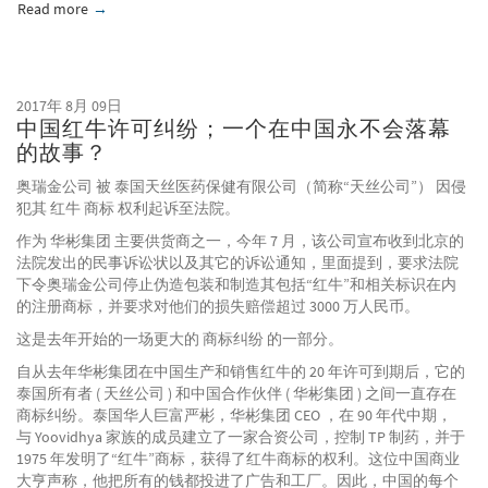
Read more
about 淘宝在具有里程碑意义的网上假冒案件中胜出
2017年 8月 09日
中国红牛许可纠纷；一个在中国永不会落幕
的故事？
奥瑞金公司 被 泰国天丝医药保健有限公司（简称“天丝公司”） 因侵
犯其 红牛 商标 权利起诉至法院。
作为 华彬集团 主要供货商之一，今年 7 月，该公司宣布收到北京的
法院发出的民事诉讼状以及其它的诉讼通知，里面提到，要求法院
下令奥瑞金公司停止伪造包装和制造其包括“红牛”和相关标识在内
的注册商标，并要求对他们的损失赔偿超过 3000 万人民币。
这是去年开始的一场更大的 商标纠纷 的一部分。
自从去年华彬集团在中国生产和销售红牛的 20 年许可到期后，它的
泰国所有者 ( 天丝公司 ) 和中国合作伙伴 ( 华彬集团 ) 之间一直存在
商标纠纷。泰国华人巨富严彬，华彬集团 CEO ，在 90 年代中期，
与 Yoovidhya 家族的成员建立了一家合资公司，控制 TP 制药，并于
1975 年发明了“红牛”商标，获得了红牛商标的权利。这位中国商业
大亨声称，他把所有的钱都投进了广告和工厂。因此，中国的每个