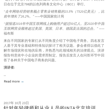
日在位于北京798的以色列商务文化中心（IBCC）举行。
“去年网络经营销售额占零售业销售额的15.5%（7520亿美元），比
前年增长了26.2%。”
——中国国家统计局
“据报道2016年中国互联网线上购物用户超过50亿人。至2020年中国
互联网营业额将超过美国、英国、日本、德国及法国的总合。”
——
福布斯
来自不同国家的专家们从不同角度介绍了中国电子商务。四名发言
人基于其专业基础和特殊知识探讨了相关议题。参会者得以借此了
解市场现状和在地供应商，并熟悉与此领域相关的法律观点。演讲
报告特意依中小企业的需求而制定。报告后发言人在问答环节中回
答了各种关于中国电子商务的问题。
演讲者:
...
Read more
about 进入中国电子商务市场的途径
2017年 10月 23日
针对年轻律师和从业人员的INTA北京培训