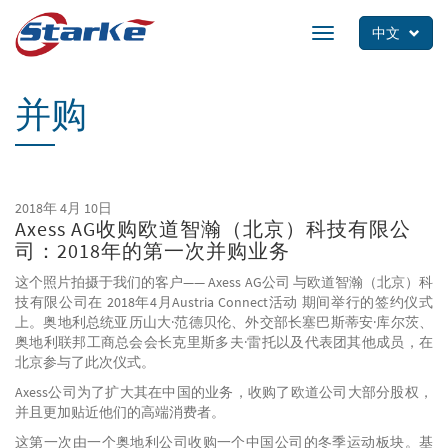
Skip
to
中文
Toggle
main
navigation
content
并购
2018年 4月 10日
Axess AG收购欧道智瀚（北京）科技有限公
司：2018年的第一次并购业务
这个照片拍摄于我们的客户—— Axess AG公司 与欧道智瀚（北京）科
技有限公司在 2018年4月Austria Connect活动 期间举行的签约仪式
上。奥地利总统亚历山大·范德贝伦、外交部长塞巴斯蒂安·库尔茨、
奥地利联邦工商总会会长克里斯多夫·雷托以及代表团其他成员，在
北京参与了此次仪式。
Axess公司为了扩大其在中国的业务，收购了欧道公司大部分股权，
并且更加贴近他们的高端消费者。
这第一次由一个奥地利公司收购一个中国公司的冬季运动板块。基