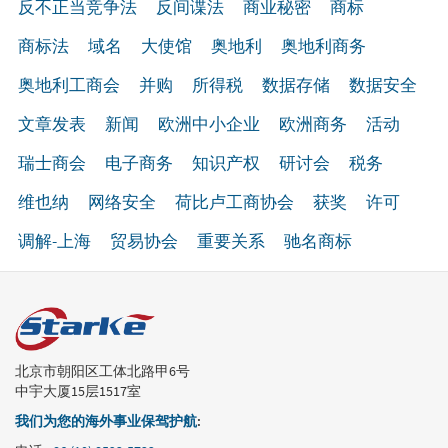
反不正当竞争法
反间谍法
商业秘密
商标
商标法
域名
大使馆
奥地利
奥地利商务
奥地利工商会
并购
所得税
数据存储
数据安全
文章发表
新闻
欧洲中小企业
欧洲商务
活动
瑞士商会
电子商务
知识产权
研讨会
税务
维也纳
网络安全
荷比卢工商协会
获奖
许可
调解-上海
贸易协会
重要关系
驰名商标
北京市朝阳区工体北路甲6号
中宇大厦15层1517室
我们为您的海外事业保驾护航
: