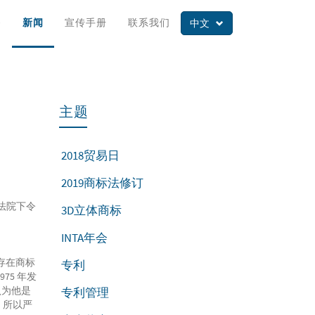
务
新闻
宣传手册
联系我们
中文
主题
2018贸易日
2019商标法修订
法院下令
3D立体商标
INTA年会
直存在商标
专利
75 年发
认为他是
专利管理
，所以严