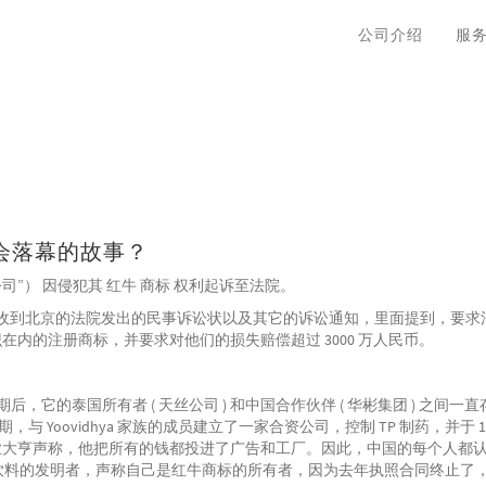
公司介绍
服
会落幕的故事？
司”） 因侵犯其 红牛 商标 权利起诉至法院。
宣布收到北京的法院发出的民事诉讼状以及其它的诉讼通知，里面提到，要求
在内的注册商标，并要求对他们的损失赔偿超过 3000 万人民币。
，它的泰国所有者 ( 天丝公司 ) 和中国合作伙伴 ( 华彬集团 ) 之间一
，与 Yoovidhya 家族的成员建立了一家合资公司，控制 TP 制药，并于 19
业大亨声称，他把所有的钱都投进了广告和工厂。因此，中国的每个人都
饮料的发明者，声称自己是红牛商标的所有者，因为去年执照合同终止了