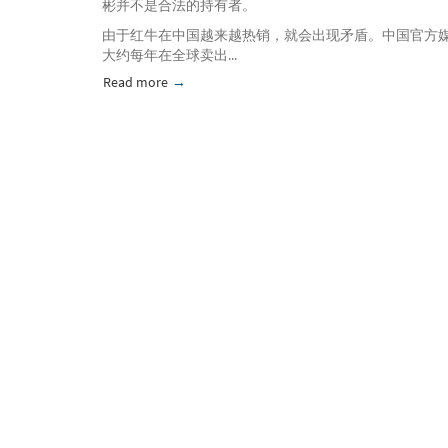
彬并不是合法的持有者。
由于红牛在中国越来越热销，就会出现矛盾。中国官方媒体报
大约每年在全球卖出...
Read more
about 中国红牛许可纠纷；一个在中国永不