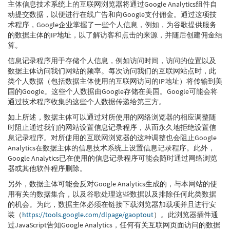
主体信息技术系统上的互联网浏览器将通过Google Analytics组件自
动提交数据，以便进行在线广告和向Google支付佣金。通过这项技
术程序，Google企业掌握了一些个人信息，例如，为谷歌提供服务
的数据主体的IP地址，以了解访客和点击的来源，并随后创建佣金结
算。
信息记录程序用于存储个人信息，例如访问时间，访问的位置以及
数据主体访问我们网站的频率。每次访问我们的互联网站点时，此
类个人数据（包括数据主体使用的互联网访问的IP地址）将传输到美
国的Google。这些个人数据由Google存储在美国。Google可能会将
通过技术程序收集的这些个人数据传递给第三方。
如上所述，数据主体可以通过对所使用的网络浏览器的相应调整随
时阻止通过我们的网站设置信息记录程序，从而永久地拒绝设置信
息记录程序。对所使用的互联网浏览器的这种调整也会阻止Google
Analytics在数据主体的信息技术系统上设置信息记录程序。此外，
Google Analytics已在使用的信息记录程序可能会随时通过网络浏览
器或其他软件程序删除。
另外，数据主体可能会反对Google Analytics生成的，与本网站的使
用有关的数据集合，以及谷歌处理这些数据以及排除任何此类数据
的机会。为此，数据主体必须在链接下载浏览器加载项并且进行安
装（
https://tools.google.com/dlpage/gaoptout
）。此浏览器插件通
过JavaScript告知Google Analytics，任何有关互联网页面访问的数据