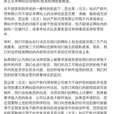
禁止从本网站自动地和/或系统地收集数据。
在不损害前段所述的一般性的前提下，思达客（北京）知识产权代
理有限公司不保证本网站上的法律信息是完整、准确、最新或无误
导性的。思达客（北京）知识产权代理有限公司既不代表或保证，
网站中所包含的功能不会被干扰或没有错误，也不能保证网站内的
缺陷一定被纠正，或者本站点以及服务器没有病毒或其他有害组
件。
有时，我们可能会自行决定在我们的网站上包含或提供第三方产品
或服务。这些第三方的网站也拥有他们独立的隐私政策。因此，我
们对这些链接网站的内容和活动不承担任何责任或义务。
如果我们认为我们从法律层面上被要求保留您发给我们的任何电子
邮件的内容，我们会进行留存。我们的员工可能会监控您的电子邮
件内容是否存在安全问题，包括怀疑电子邮件滥用的情况，我们对
您的回复可能会受到质量保证的监控。
思达客（北京）知识产权代理有限公司致力于保护您的隐私并负责
处理您通过本网站提供的任何信息。当您订阅我们的新闻或填写表
格时，我们会收集您的信息。当您在我们的网站上注册时，您将被
要求输入您的姓名，公司以及电子邮件地址。如果是申请职位，您
还需要附上您的简历和求职信。我们向您收集的任何信息都可能被
用于定期发送电子邮件或者回应就业板块中的就业申请。您所提供
的联系数据仅用于向您发送有关思达客（北京）知识产权代理有限