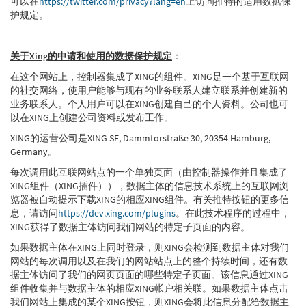
可以在
https://twitter.com/privacy?lang=en
上访问推特的适用数据保
护规定。
关于Xing的申请和使用的数据保护规定
：
在这个网站上，控制器集成了XING的组件。XING是一个基于互联网
的社交网络，使用户能够与现有的业务联系人建立联系并创建新的
业务联系人。个人用户可以在XING创建自己的个人资料。公司也可
以在XING上创建公司资料或发布工作。
XING的运营公司是XING SE, Dammtorstraße 30, 20354 Hamburg,
Germany。
每次调用此互联网站点的一个单独页面（由控制器操作并且集成了
XING组件（XING插件）），数据主体的信息技术系统上的互联网浏
览器被自动提示下载XING的相应XING组件。有关推特按钮的更多信
息，请访问
https://dev.xing.com/plugins
。在此技术程序的过程中，
XING获得了数据主体访问我们网站的特定子页面的内容。
如果数据主体在XING上同时登录，则XING会检测到数据主体对我们
网站的每次调用以及在我们的网站站点上的整个持续时间，还有数
据主体访问了我们的网页页面的哪些特定子页面。该信息通过XING
组件收集并与数据主体的相应XING帐户相关联。如果数据主体点击
我们网站上集成的某个XING按钮，则XING会将此信息分配给数据主