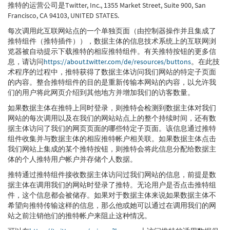
推特的运营公司是Twitter, Inc., 1355 Market Street, Suite 900, San
Francisco, CA 94103, UNITED STATES.
每次调用此互联网站点的一个单独页面（由控制器操作并且集成了
推特组件（推特插件）），数据主体的信息技术系统上的互联网浏
览器被自动提示下载推特的相应推特组件。有关推特按钮的更多信
息，请访问
https://about.twitter.com/de/resources/buttons
。在此技
术程序的过程中，推特获得了数据主体访问我们网站的特定子页面
的内容。整合推特组件的目的是重新传输本网站的内容，以允许我
们的用户将此网页介绍到其他地方并增加我们的访客数量。
如果数据主体在推特上同时登录，则推特会检测到数据主体对我们
网站的每次调用以及在我们的网站站点上的整个持续时间，还有数
据主体访问了我们的网页页面的哪些特定子页面。该信息通过推特
组件收集并与数据主体的相应推特帐户相关联。如果数据主体点击
我们网站上集成的某个推特按钮，则推特会将此信息分配给数据主
体的个人推特用户帐户并存储个人数据。
推特通过推特组件接收数据主体访问过我们网站的信息，前提是数
据主体在调用我们的网站时登录了推特。无论用户是否点击推特组
件，这个信息都会被储存。如果对于数据主体来说如果数据主体不
希望向推特传输这样的信息，那么他或她可以通过在调用我们的网
站之前注销他们的推特帐户来阻止这种情况。