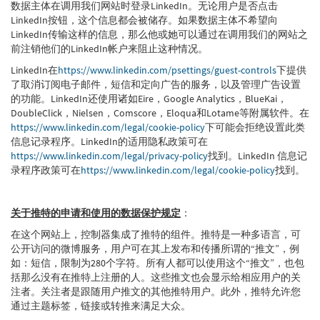
数据主体在调用我们网站时登录LinkedIn。无论用户是否点击
LinkedIn按钮，这个信息都会被储存。如果数据主体不希望向
LinkedIn传输这样的信息，那么他或她可以通过在调用我们的网站之
前注销他们的LinkedIn帐户来阻止这种情况。
LinkedIn在
https://www.linkedin.com/psettings/guest-controls
下提供
了取消订阅电子邮件，短信和定向广告的服务，以及管理广告设置
的功能。LinkedIn还使用诸如Eire，Google Analytics，BlueKai，
DoubleClick，Nielsen，Comscore，Eloqua和Lotame等附属软件。在
https://www.linkedin.com/legal/cookie-policy
下可能会拒绝设置此类
信息记录程序。LinkedIn的适用隐私政策可在
https://www.linkedin.com/legal/privacy-policy
找到。LinkedIn 信息记
录程序政策可在
https://www.linkedin.com/legal/cookie-policy
找到。
关于推特的申请和使用的数据保护规定
：
在这个网站上，控制器集成了推特的组件。推特是一种多语言，可
公开访问的微博服务，用户可在其上发布和传播所谓的“推文”，例
如：短信，限制为280个字符。所有人都可以使用这个“推文”，也包
括那么没有在推特上注册的人。这些推文也会显示给相应用户的关
注者。关注者是跟随用户推文的其他推特用户。此外，推特允许您
通过主题标签，链接或转推来满足大众。