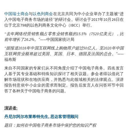
中国瑞士商会
与
以色列商会
在北京共同为中小企业举办了主题被“进
入中国电子商务市场的途径”的研讨会。研讨会于2017年10月26日在
位于北京798的以色列商务文化中心（IBCC）举行。
“去年网络经营销售额占零售业销售额的15.5%（7520亿美元），比
前年增长了26.2%。”
——中国国家统计局
“据报道2016年中国互联网线上购物用户超过50亿人。至2020年中国
互联网营业额将超过美国、英国、日本、德国及法国的总合。”
——
福布斯
来自不同国家的专家们从不同角度介绍了中国电子商务。四名发言
人基于其专业基础和特殊知识探讨了相关议题。参会者得以借此了
解市场现状和在地供应商，并熟悉与此领域相关的法律观点。演讲
报告特意依中小企业的需求而制定。报告后发言人在问答环节中回
答了各种关于中国电子商务的问题。
演讲者:
丹尼尔阿尔布莱希特先生, 思达客管理顾问
题目：如何在中国电子商务市场中保护您的知识产权