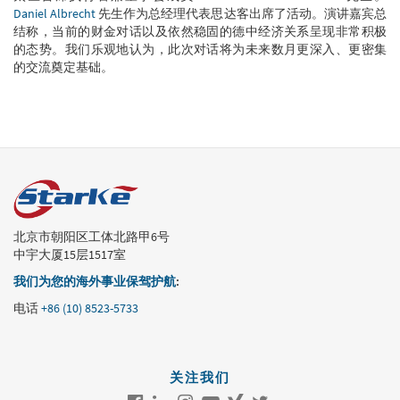
Daniel Albrecht
先生作为总经理代表思达客出席了活动。演讲嘉宾总
结称，当前的财金对话以及依然稳固的德中经济关系呈现非常积极
的态势。我们乐观地认为，此次对话将为未来数月更深入、更密集
的交流奠定基础。
北京市朝阳区工体北路甲6号
中宇大厦15层1517室
我们为您的海外事业保驾护航
:
电话
+86 (10) 8523-5733
关注我们