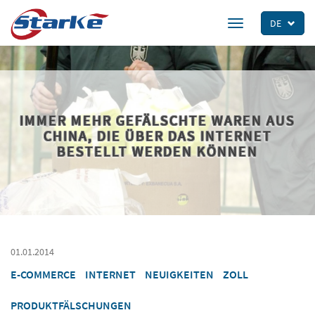
Skip
to
DE
Toggle
main
navigation
content
IMMER MEHR GEFÄLSCHTE WAREN AUS
CHINA, DIE ÜBER DAS INTERNET
BESTELLT WERDEN KÖNNEN
01.01.2014
E-COMMERCE
INTERNET
NEUIGKEITEN
ZOLL
PRODUKTFÄLSCHUNGEN