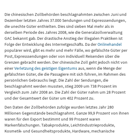
Die chinesischen Zollbehörden beschlagnahmten zwischen Juni und
Dezember letzten Jahres 37.000 Sendungen und Expresssendungen,
die unechte Güter enthielten. Dies sind sieben Mal mehr als in
derselben Periode des Jahres 2008, wie die Generalzollverwaltung
GAC bekannt gab. Der drastische Anstieg der illegalen Praktiken ist
Folge der Entwicklung des Internetgeschäfts. Da der
Onlinehandel
populärer wird, gibt es mehr und mehr Fälle, wo gefälschte Güter per
Post, Expresssendungen oder von individuell Reisenden über die
Grenzen gebracht werden. Der chinesische Zoll geht jedoch nicht von
einer
Verletzung des geistigen Eigentums
aus, wenn die Menge der
gefälschten Güter, die die Passagiere mit sich führen, im Rahmen des
persönlichen Gebrauchs liegt. Die Zahl der Sendungen, die
beschlagnahmt werden mussten, stieg 2009 um 738 Prozent im
Vergleich zum Jahr 2008 an. Die Zahl der Güter nahm um 28 Prozent
und der Gesamtwert der Güter um 402 Prozent zu.
Den Daten der Zollbehörden zufolge wurden letztes Jahr 280
Millionen Gegenstände beschlagnahmt. Ganze 99,9 Prozent von ihnen
waren für den Export bestimmt und 99 Prozent waren
Markenfälschungen. Tabakprodukte, Leichtindustrieprodukte,
Kosmetik- und Gesundheitsprodukte, Hardware, mechanische