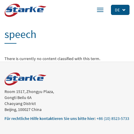
Skip
to
DE
Toggle
main
navigation
content
speech
There is currently no content classified with this term.
Room 1517, Zhongyu Plaza,
Gongti Beilu 6A
Chaoyang District
Beijing, 100027 China
Für rechtliche Hilfe kontaktieren Sie uns bitte hier
:
+86 (10) 8523-5733