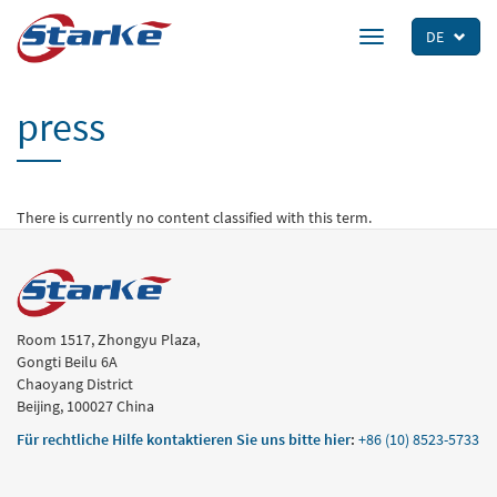
Skip
to
DE
Toggle
main
navigation
content
press
There is currently no content classified with this term.
Room 1517, Zhongyu Plaza,
Gongti Beilu 6A
Chaoyang District
Beijing, 100027 China
Für rechtliche Hilfe kontaktieren Sie uns bitte hier
:
+86 (10) 8523-5733