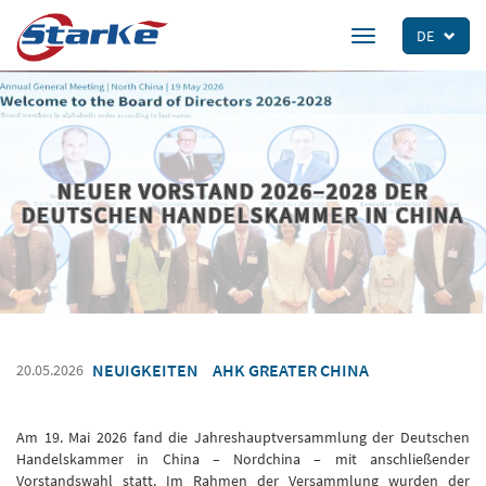
Skip
to
DE
Toggle
main
navigation
content
NEUER VORSTAND 2026–2028 DER
DEUTSCHEN HANDELSKAMMER IN CHINA
NEUIGKEITEN
AHK GREATER CHINA
20.05.2026
Am 19. Mai 2026 fand die Jahreshauptversammlung der Deutschen
Handelskammer in China – Nordchina – mit anschließender
Vorstandswahl statt. Im Rahmen der Versammlung wurden der