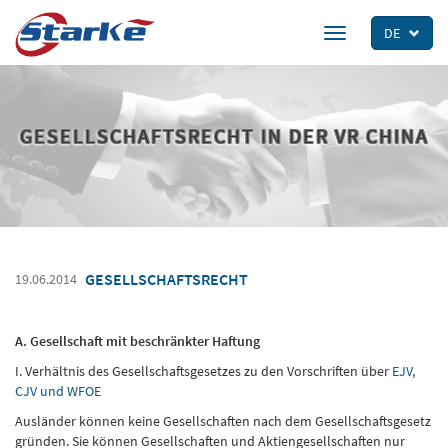
Skip
to
DE
Toggle
main
navigation
content
GESELLSCHAFTSRECHT IN DER VR CHINA
GESELLSCHAFTSRECHT
19.06.2014
A. Gesellschaft mit beschränkter Haftung
I. Verhältnis des Gesellschaftsgesetzes zu den Vorschriften über
EJV,
CJV und WFOE
Ausländer können keine Gesellschaften nach dem Gesellschaftsgesetz
gründen. Sie können Gesellschaften und Aktiengesellschaften nur