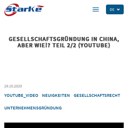
Skip
to
DE
Toggle
main
navigation
content
GESELLSCHAFTSGRÜNDUNG IN CHINA,
ABER WIE!? TEIL 2/2 (YOUTUBE)
29.10.2020
YOUTUBE_VIDEO
NEUIGKEITEN
GESELLSCHAFTSRECHT
UNTERNEHMENSGRÜNDUNG