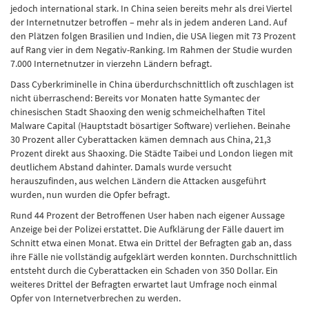
jedoch international stark. In China seien bereits mehr als drei Viertel
der Internetnutzer betroffen – mehr als in jedem anderen Land. Auf
den Plätzen folgen Brasilien und Indien, die USA liegen mit 73 Prozent
auf Rang vier in dem Negativ-Ranking. Im Rahmen der Studie wurden
7.000 Internetnutzer in vierzehn Ländern befragt.
Dass Cyberkriminelle in China überdurchschnittlich oft zuschlagen ist
nicht überraschend: Bereits vor Monaten hatte Symantec der
chinesischen Stadt Shaoxing den wenig schmeichelhaften Titel
Malware Capital (Hauptstadt bösartiger Software) verliehen. Beinahe
30 Prozent aller Cyberattacken kämen demnach aus China, 21,3
Prozent direkt aus Shaoxing. Die Städte Taibei und London liegen mit
deutlichem Abstand dahinter. Damals wurde versucht
herauszufinden, aus welchen Ländern die Attacken ausgeführt
wurden, nun wurden die Opfer befragt.
Rund 44 Prozent der Betroffenen User haben nach eigener Aussage
Anzeige bei der Polizei erstattet. Die Aufklärung der Fälle dauert im
Schnitt etwa einen Monat. Etwa ein Drittel der Befragten gab an, dass
ihre Fälle nie vollständig aufgeklärt werden konnten. Durchschnittlich
entsteht durch die Cyberattacken ein Schaden von 350 Dollar. Ein
weiteres Drittel der Befragten erwartet laut Umfrage noch einmal
Opfer von Internetverbrechen zu werden.